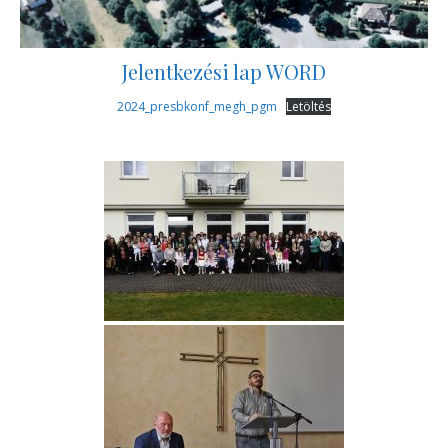
Jelentkezési lap WORD
2024_presbkonf_megh_pgm
Letöltés